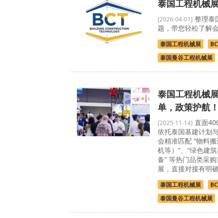
泰国工程机械
整理泰
[2026-04-01]
题，带您轻松了解
泰国工程机械展
BC
泰国曼谷工程机械展
泰国工程机械展 
单，政策护航
直面40
[2025-11-14]
依托泰国基建计划
会精准匹配 “物料
机等）”、“绿色建筑
备” 等热门品类采
展，直接对接有明
泰国工程机械展
BC
泰国曼谷工程机械展