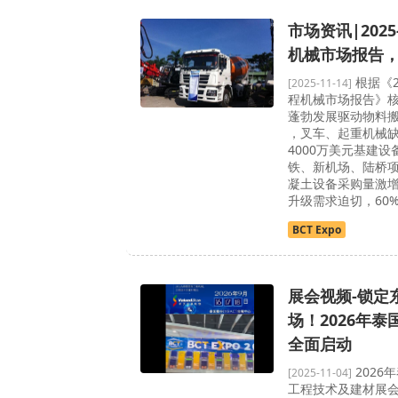
市场资讯|2025
机械市场报告
根据《20
[2025-11-14]
程机械市场报告》核
蓬勃发展驱动物料搬
，叉车、起重机械缺口
4000万美元基建
铁、新机场、陆桥
凝土设备采购量激增
升级需求迫切，60% 
BCT Expo
展会视频-锁定
场！2026年
全面启动
2026
[2025-11-04]
工程技术及建材展会（B