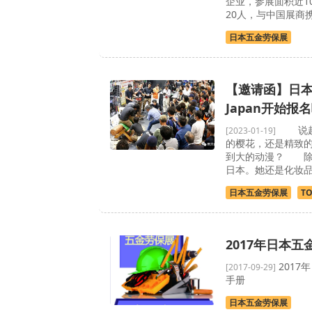
企业，参展面积近1
20人，与中国展商
日本五金劳保展
【邀请函】日本
Japan开始报
说起日
[2023-01-19]
的樱花，还是精致
到大的动漫？ 除
日本。她还是化妆
日本五金劳保展
TO
2017年日本
2017
[2017-09-29]
手册
日本五金劳保展