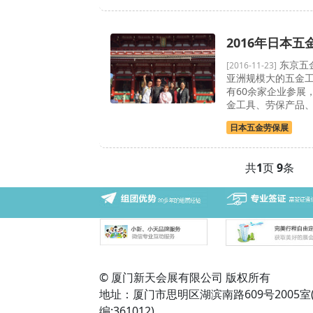
2016年日本
东京五
[2016-11-23]
亚洲规模大的五金工
有60余家企业参展
金工具、劳保产品
日本五金劳保展
共
1
页
9
条
© 厦门新天会展有限公司 版权所有
地址：厦门市思明区湖滨南路609号2005室
编:361012)