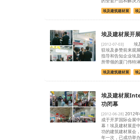
的全套产品和解决
埃及建筑建材展
埃
埃及建材展开
埃及建
[2012-07-03]
驻埃及参赞前来观
指导和告知企业埃
所带领的厦门伟特淋浴
埃及建筑建材展
埃
埃及建材展Inter
功闭幕
2012
[2012-06-28]
成于开罗国际会展中
幕！埃及建材展是
功的建筑建材展会，
年一次，已成功举办