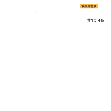
埃及建材展
共
1
页
4
条