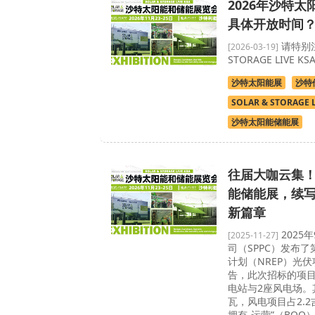
2026年沙特
具体开放时间
请特别注
[2026-03-19]
STORAGE LIVE 
沙特太阳能展
沙特
SOLAR & STORAGE L
沙特太阳能储能展
往届大咖云集！
能储能展，续
新篇章
2025
[2025-11-27]
司（SPPC）发布
计划（NREP）光
告，此次招标的项目
电站与2座风电场。
瓦，风电项目占2.2
拥有-运营”（BO