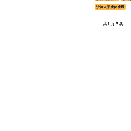
沙特太阳能储能展
共
1
页
3
条