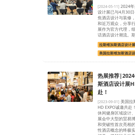
2024
[2024-05-11]
设计展已与4月30日
焦酒店设计与装修，
和近万观众，分享
展作为官方代理，
话酒店设计潮流。
拉斯维加斯酒店设计
美国拉斯维加斯酒店
热展推荐|202
斯酒店设计展HD
赴！
美国拉
[2023-09-01]
HD EXPO诚邀共
休闲健身区域设计
展会中大型的贸易
和突破性首次亮相
性酒店概念的终极