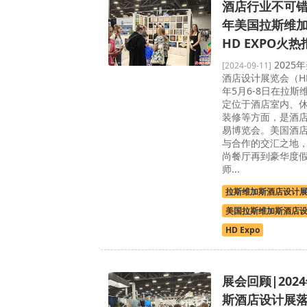
酒店行业不可错
年美国拉斯维
HD EXPO火
2025
[2024-09-11]
酒店设计展览会（HD 
年5月6-8日在拉斯维
定位于酒店室内、
装修等方面，是酒
易博览会。美国酒
与合作的交汇之地
尚餐厅再到豪华度
师...
拉斯维加斯酒店设计
美国拉斯维加斯酒店
HD Expo
展会回顾|202
斯酒店设计展