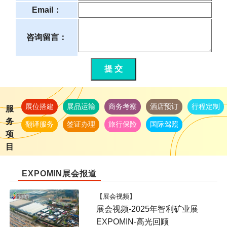
Email：
咨询留言：
提 交
展位搭建
展品运输
商务考察
酒店预订
行程定制
服
务
翻译服务
签证办理
旅行保险
国际驾照
项
目
EXPOMIN展会报道
【展会视频】
展会视频-2025年智利矿业展
EXPOMIN-高光回顾