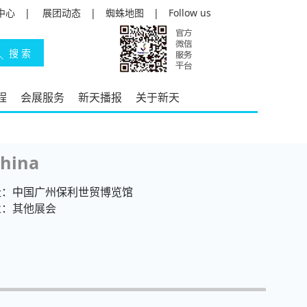
中心
|
展团动态
|
蜘蛛地图
|
Follow us
程
会展服务
新天播报
关于新天
hina
址：中国广州保利世贸博览馆
业：
其他展会