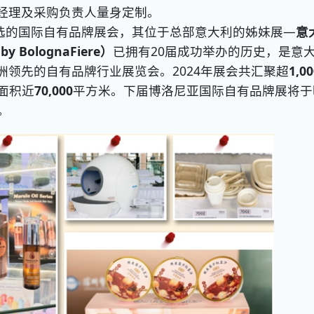
经理及采购负责人量身定制。
国首选的国际自有品牌展会，其位于总部意大利的姊妹展—
意
BolognaFiere）
已拥有20届成功举办的历史，是意
领先的自有品牌行业展览会。2024年展会共汇聚超
1,00
面积近
70,000
平方米。下届博洛尼亚国际自有品牌展将于
。