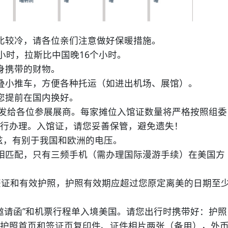
较冷，请各位亲们注意做好保暖措施。
时，拉斯比中国晚16个小时。
身携带的财物。
小推车，方便各种托运（如进出机场、展馆）。
您提前在国内换好。
发给各位参展展商。每家摊位入馆证数量将严格按照组委
行办理。入馆证，请您妥善保管，避免遗失！
兹，有别于我国和欧洲的电压。
匹配，只有三频手机（需办理国际漫游手续）在美国方
证和有效护照，护照有效期应超过您原定离美的日期至
请函”和机票行程单入境美国。请您出行时携带好：护照
护照首页和签证页复印件、证件相片两张（备用），外