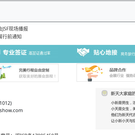
JSF现场播报
展行前通知
012)
show.com