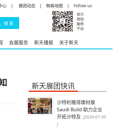
中心
|
展团动态
|
蜘蛛地图
|
Follow us
程
会展服务
新天播报
关于新天
知
新天展团快讯
沙特利雅得建材展
Saudi Build 助力企业
开拓沙特及
[2026-07-30
]