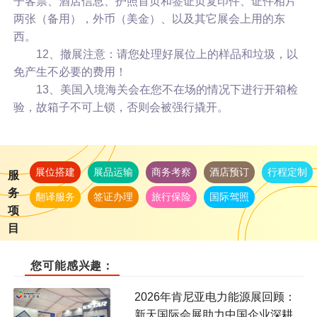
子客票、酒店信息、护照首页和签证页复印件、证件相片
两张（备用），外币（美金）、以及其它展会上用的东
西。
12、撤展注意：请您处理好展位上的样品和垃圾，以
免产生不必要的费用！
13、美国入境海关会在您不在场的情况下进行开箱检
验，故箱子不可上锁，否则会被强行撬开。
展位搭建
展品运输
商务考察
酒店预订
行程定制
服
务
翻译服务
签证办理
旅行保险
国际驾照
项
目
您可能感兴趣：
2026年肯尼亚电力能源展回顾：
新天国际会展助力中国企业深耕