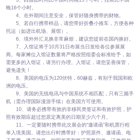
晚16个小时。
4、在外期间注意安全，保管好随身携带的财物。
5、若自行携带样品，请您带好折叠小推车，方便各种
托运（如进出机场、展馆）。
6、境外外汇兑换非常麻烦，建议您提前在国内换好。
7、入馆证将于10月31日布展当日发给各位参展展
商。每家摊位入馆证数量将严格按照组委会标准给予，如
需更多的入馆证，请另行办理。入馆证，请您妥善保管，
避免遗失！
8、美国的电压为120伏特，60赫兹，有别于我国和欧
洲的电压。
9、美国的无线电讯与中国系统不相匹配，只有三频手
机（需办理国际漫游手续）在美国方可使用。
10、请务必携带有效的非移民类签证和有效护照，护
照有效期应超过您原定离美的日期至少六个月。
11、一定要随时携带此次展会的“邀请函”和机票行程
单入境美国。请您出行时携带好：护照原件、邀请函、电