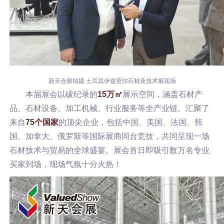
新天会展拍摄
土耳其伊兹密尔石材及技术展现场
本届展会以破纪录的
15万㎡
展示空间，涵盖石材产
品、石材设备、加工机械、行业服务等全产业链。
汇聚了
来自
75个国家
的顶尖企业，包括中国、美国、法国、韩
国、加拿大、俄罗斯等国际展商同台竞技，共同呈现一场
石材技术与贸易的全球盛宴。
展会首日即吸引数万名专业
买家到场，现场气氛十分火热！