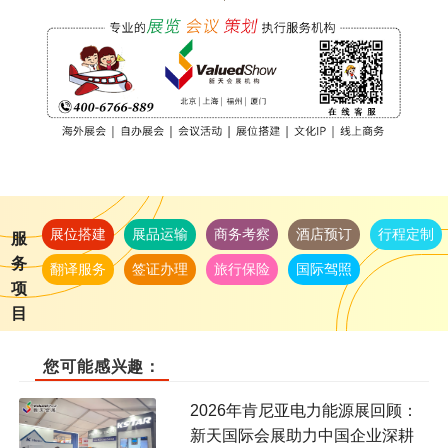
展位搭建
展品运输
商务考察
酒店预订
行程定制
服
务
翻译服务
签证办理
旅行保险
国际驾照
项
目
您可能感兴趣：
2026年肯尼亚电力能源展回顾：
新天国际会展助力中国企业深耕