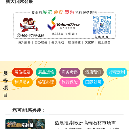
新天国际会展
展位搭建
展品运输
商务考察
酒店预订
行程定制
服
务
翻译服务
签证办理
旅行保险
国际驾照
项
目
您可能感兴趣：
热展推荐|欧洲高端石材市场需