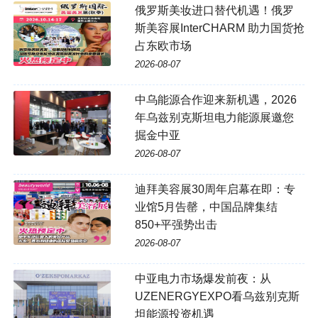
俄罗斯美妆进口替代机遇！俄罗
斯美容展InterCHARM 助力国货抢
占东欧市场
2026-08-07
中乌能源合作迎来新机遇，2026
年乌兹别克斯坦电力能源展邀您
掘金中亚
2026-08-07
迪拜美容展30周年启幕在即：专
业馆5月告罄，中国品牌集结
850+平强势出击
2026-08-07
中亚电力市场爆发前夜：从
UZENERGYEXPO看乌兹别克斯
坦能源投资机遇