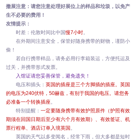
撤展注意：请您注意处理好展位上的样品和垃圾，以免产
生不必要的费用！
友情提示：
时差：伦敦时间比中国
慢7小时
。
在外期间注意安全，保管好随身携带的财物，谨防小
偷！
若自行携带样品，请务必用行李箱装运，方便托运及
过关，并携带形式发票。
入馆证请您妥善保管，避免遗失！
电压和插头：
英国的插座是三个方脚插的插座。英国
的电压为240伏特，50赫兹，有别于我国的电压。请您务
必准备一个转换插座
。
特别提醒：
一定要随身携带有效护照原件（护照有效
期须在回国日期后至少有六个月有效期）、有效签证、机
票行程单、酒店订单入境英国
。
英国的天气以多变闻名，经常下雨，但大多都是短时