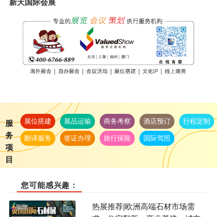
新天国际会展
展位搭建
展品运输
商务考察
酒店预订
行程定制
服
务
翻译服务
签证办理
旅行保险
国际驾照
项
目
您可能感兴趣：
热展推荐|欧洲高端石材市场需