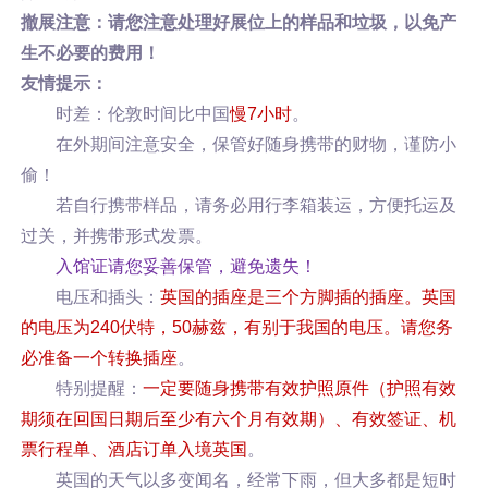
撤展注意：请您注意处理好展位上的样品和垃圾，以免产
生不必要的费用！
友情提示：
时差：伦敦时间比中国
慢7小时
。
在外期间注意安全，保管好随身携带的财物，谨防小
偷！
若自行携带样品，请务必用行李箱装运，方便托运及
过关，并携带形式发票。
入馆证请您妥善保管，避免遗失！
电压和插头：
英国的插座是三个方脚插的插座。英国
的电压为240伏特，50赫兹，有别于我国的电压。请您务
必准备一个转换插座
。
特别提醒：
一定要随身携带有效护照原件（护照有效
期须在回国日期后至少有六个月有效期）、有效签证、机
票行程单、酒店订单入境英国
。
英国的天气以多变闻名，经常下雨，但大多都是短时