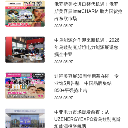
俄罗斯美妆进口替代机遇！俄罗
斯美容展InterCHARM 助力国货抢
占东欧市场
2026-08-07
中乌能源合作迎来新机遇，2026
年乌兹别克斯坦电力能源展邀您
掘金中亚
2026-08-07
迪拜美容展30周年启幕在即：专
业馆5月告罄，中国品牌集结
850+平强势出击
2026-08-07
中亚电力市场爆发前夜：从
UZENERGYEXPO看乌兹别克斯
坦能源投资机遇