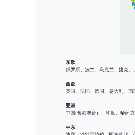
东欧
俄罗斯
、
波兰
、
乌克兰
、捷克、
西欧
英国
、
法国
、
德国
、
意大利
、
西
亚洲
中国(含港澳台）、
印度
、哈萨克
中东
迪拜
、
沙特阿拉伯
、阿布扎比、