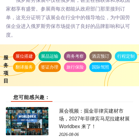
俄罗斯劳保展不仅在俄罗斯，甚至在独联体和东欧国
家都享有盛誉。参展商每次都能从政府部门那里接到订
单，这充分证明了该展会在行业中的领导地位，为中国劳
保企业进入俄罗斯劳保市场提供了良好的品牌影响和认可
度。
展位搭建
展品运输
商务考察
酒店预订
行程定制
服
务
翻译服务
签证办理
旅行保险
国际驾照
项
目
您可能感兴趣：
展会视频：掘金菲律宾建材市
场，2027年菲律宾马尼拉建材展
Worldbex 来了！
2026-08-06