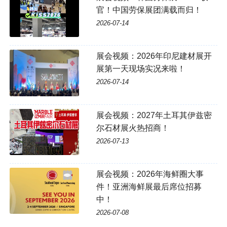
官！中国劳保展团满载而归！
2026-07-14
展会视频：2026年印尼建材展开
展第一天现场实况来啦！
2026-07-14
展会视频：2027年土耳其伊兹密
尔石材展火热招商！
2026-07-13
展会视频：2026年海鲜圈大事
件！亚洲海鲜展最后席位招募
中！
2026-07-08