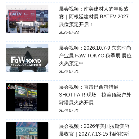
展会视频：南美建材人的年度盛
宴｜阿根廷建材展 BATEV 2027
展位预定开启！
2026-07-22
展会视频：2026.10.7-9 东京时尚
产业展 FaW TOKYO 秋季展 展位
火热预定中
2026-07-21
展会视频：直击巴西狩猎展
SHOT FAIR 现场！拉美顶级户外
狩猎展火热开展
2026-07-21
展会视频：2026年美国拉斯美容
展收官｜2027.7.13-15 相约拉斯