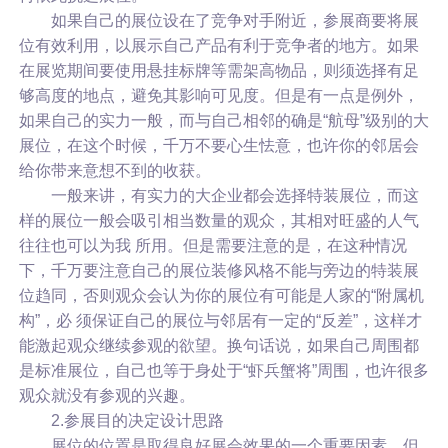
如果自己的展位设在了竞争对手附近，参展商要将展
位有效利用，以展示自己产品有利于竞争者的地方。如果
在展览期间要使用悬挂标牌等需架高物品，则须选择有足
够高度的地点，避免其影响可见度。但是有一点是例外，
如果自己的实力一般，而与自己相邻的确是“航母”级别的大
展位，在这个时候，千万不要心生怯意，也许你的邻居会
给你带来意想不到的收获。
一般来讲，有实力的大企业都会选择特装展位，而这
样的展位一般会吸引相当数量的观众，其相对旺盛的人气
往往也可以为我 所用。但是需要注意的是，在这种情况
下，千万要注意自己的展位装修风格不能与旁边的特装展
位趋同，否则观众会认为你的展位有可能是人家的“附属机
构”，必 须保证自己的展位与邻居有一定的“反差”，这样才
能激起观众继续参观的欲望。换句话说，如果自己周围都
是标准展位，自己也等于身处于“虾兵蟹将”周围，也许很多
观众就没有参观的兴趣。
2.参展目的决定设计思路
展位的位置是取得良好展会效果的一个重要因素，但