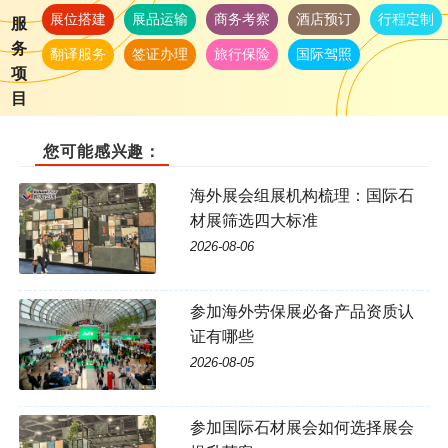
展位搭建
展品运输
商务考察
酒店预订
行程定制
服
务
翻译服务
签证办理
旅行保险
国际驾照
项
目
您可能感兴趣：
海外展会组展机构梳理：国际石
材展筛选四大标准
2026-08-06
参加海外劳保展必备产品资质认
证有哪些
2026-08-05
参加国际石材展会如何选择展会