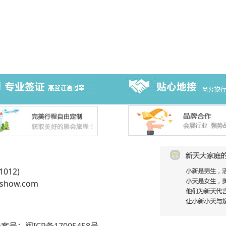
012)
show.com