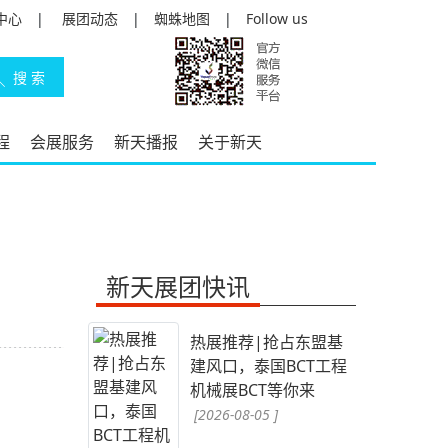
中心
|
展团动态
|
蜘蛛地图
|
Follow us
程
会展服务
新天播报
关于新天
新天展团快讯
热展推荐|抢占东盟基
建风口，泰国BCT工程
机械展BCT等你来
[2026-08-05 ]