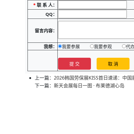
*
联 系 人：
QQ：
留言内容：
我想：
我要参展
我要参观
代
上一篇：
2026韩国劳保展KISS首日速递：中
下一篇：
新天会展每日一图 · 布莱德湖心岛