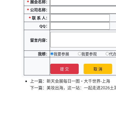
*
展会名称：
*
公司名称：
*
联 系 人：
QQ：
留言内容：
我想：
我要参展
我要参观
代
上一篇：
新天会展每日一图・大千世界-上海
下一篇：
美妆出海，这一站：一起走进2026土