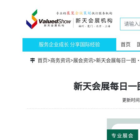
服务企业成长 分享国际经验
首页
首页
>
商务资讯
>
展会资讯
>
新天会展每日一图・
新天会展每日一图
更新时间：