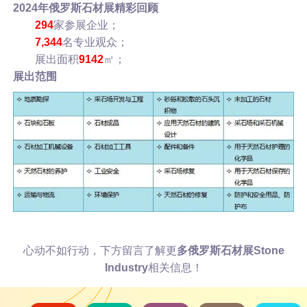
2024年
俄罗斯石材展
精彩回顾
294
家参展企业；
7,344
名专业观众；
展出面积
9142
㎡；
展出范围
心动不如行动，下方留言了解更
多俄罗斯石材展
Stone
Industry
相关信息！