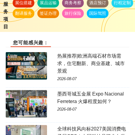
展位搭建
展品运输
商务考察
酒店预订
行程定制
服
务
翻译服务
签证办理
旅行保险
国际驾照
项
目
您可能感兴趣：
热展推荐|欧洲高端石材市场需
求，住宅翻新、商业基建、城市
景观
2026-08-07
墨西哥城五金展 Expo Nacional
Ferretera 火爆程度如何？
2026-08-07
全球科技风向标2027美国消费电