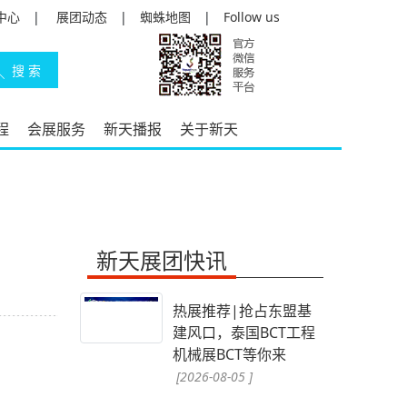
中心
|
展团动态
|
蜘蛛地图
|
Follow us
程
会展服务
新天播报
关于新天
新天展团快讯
热展推荐|抢占东盟基
建风口，泰国BCT工程
机械展BCT等你来
[2026-08-05 ]