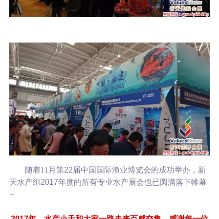
随着11月第
22
届
中国国际渔业博览会
的成功举办，新
天水产组
2017年度的所有
专业水产展会也已圆满落下帷幕
~
2017年，水产小天和大家一路走来百感交集，感谢每一位