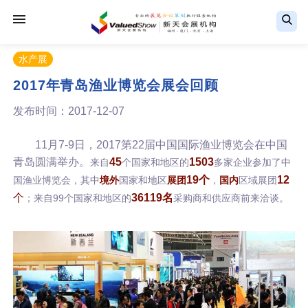
水产展
2017年青岛渔业博览会展会回顾
发布时间：2017-12-07
11月7-9日，2017第22届
中国国际渔业博览会
在中国
青岛圆满举办。
45
1503
来自
个国家和地区的
多家企业参加了中
19
个
12
国渔业博览会，其中
境外
国家和地区
展团
，
国内
区域展团
个
36119
名
99
；来自
个国家和地区的
采购商和供应商前来洽谈。