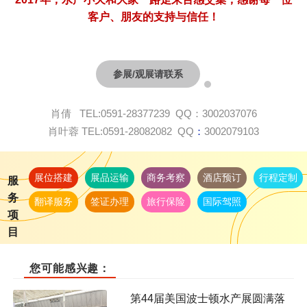
客户、朋友的支持与信任！
/
参展
观展请联系
TEL:0591-28377239 QQ
3002037076
肖倩
：
TEL:0591-28082082 QQ
3002079103
肖叶蓉
：
展位搭建
展品运输
商务考察
酒店预订
行程定制
服
务
翻译服务
签证办理
旅行保险
国际驾照
项
目
您可能感兴趣：
第44届美国波士顿水产展圆满落