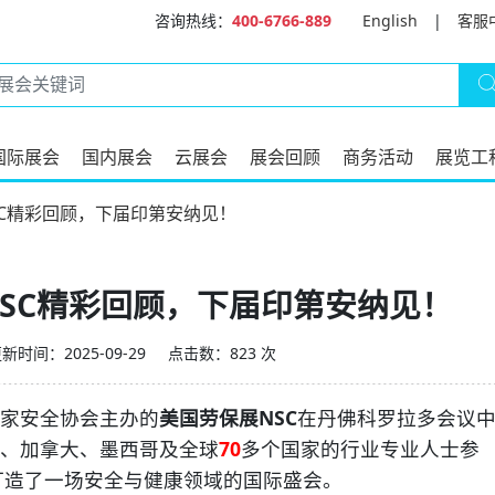
咨询热线：
400-6766-889
English
|
客服
国际展会
国内展会
云展会
展会回顾
商务活动
展览工
SC精彩回顾，下届印第安纳见！
NSC精彩回顾，下届印第安纳见！
新时间：2025-09-29
点击数：823 次
国家安全协会主办的
美国劳保展NSC
在丹佛科罗拉多会议
、加拿大、墨西哥及全球
70
多个国家的行业专业人士参
打造了一场安全与健康领域的国际盛会。