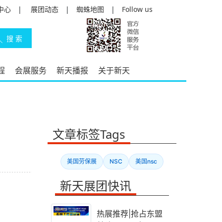
中心
|
展团动态
|
蜘蛛地图
|
Follow us
程
会展服务
新天播报
关于新天
文章标签Tags
美国劳保展
NSC
美国nsc
新天展团快讯
中
热展推荐|抢占东盟