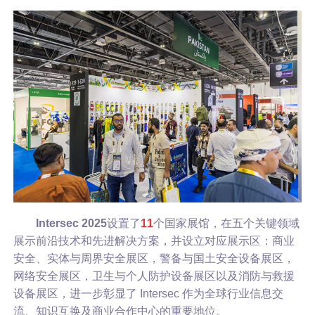
Intersec 2025
设置了
11
个国家展馆，在五个关键领域
展示前沿技术和先进解决方案，并设立对应展示区：商业
安全、实体与周界安全展区，警备与国土安全设备展区，
网络安全展区，卫生与个人防护设备展区以及消防与救援
设备展区，进一步彰显了 Intersec 作为全球行业信息交
流、知识互换及商业合作中心的重要地位。