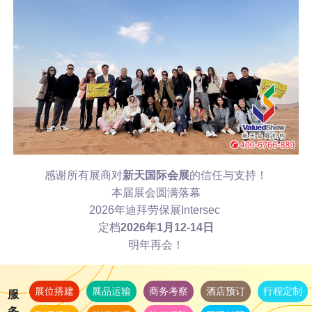
感谢所有展商对
新天国际会展
的信任与支持！
本届展会圆满落幕
2026年迪拜劳保展Intersec
定档
2026年1月12-14日
明年再会！
展位搭建
展品运输
商务考察
酒店预订
行程定制
服
务