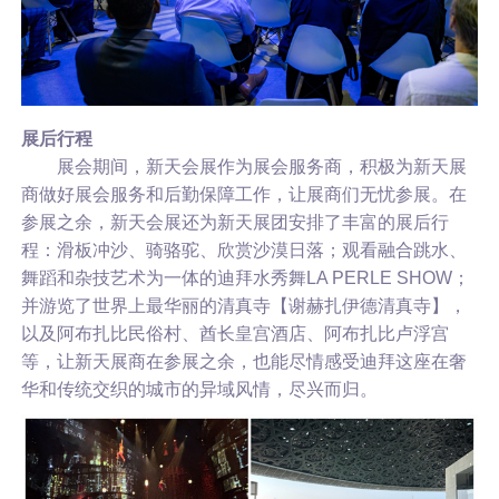
展后行程
展会期间，新天会展作为展会服务商，积极为新天展
商做好展会服务和后勤保障工作，让展商们无忧参展。在
参展之余，新天会展还为新天展团安排了丰富的展后行
程：滑板冲沙、骑骆驼、欣赏沙漠日落；观看融合跳水、
舞蹈和杂技艺术为一体的迪拜水秀舞LA PERLE SHOW；
并游览了世界上最华丽的清真寺【谢赫扎伊德清真寺】，
以及阿布扎比民俗村、酋长皇宫酒店、阿布扎比卢浮宫
等，让新天展商在参展之余，也能尽情感受迪拜这座在奢
华和传统交织的城市的异域风情，尽兴而归。