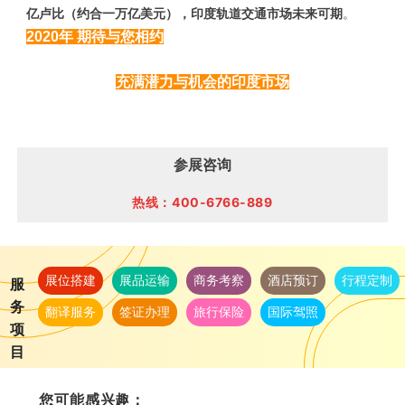
亿卢比（约合一万亿美元），印度轨道交通市场未来可期
。
2020年 期待与您相约
充满潜力与机会的印度市场
参展咨询
热线：400-6766-889
展位搭建
展品运输
商务考察
酒店预订
行程定制
服
务
翻译服务
签证办理
旅行保险
国际驾照
项
目
您可能感兴趣：