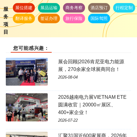
展位搭建
展品运输
商务考察
酒店预订
行程定制
服
务
翻译服务
签证办理
旅行保险
国际驾照
项
目
您可能感兴趣：
展会回顾|2026肯尼亚电力能源
展，270余家全球展商同台！
2026-08-04
2026越南电力展VIETNAM ETE
圆满收官｜20000㎡展区、
400+家企业！
2026-07-22
汇聚31国近600家展商，2026年