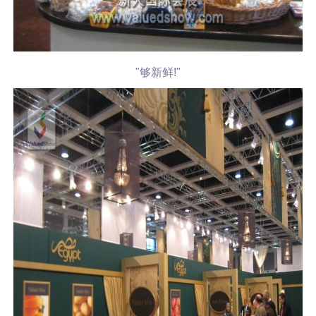
"够新鲜!"