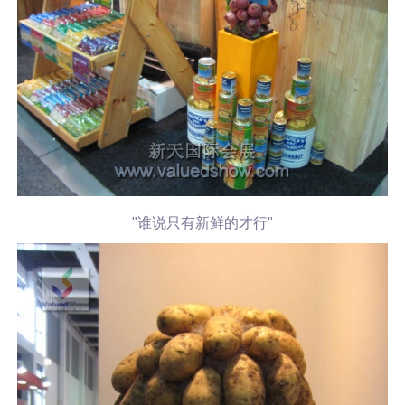
"谁说只有新鲜的才行"