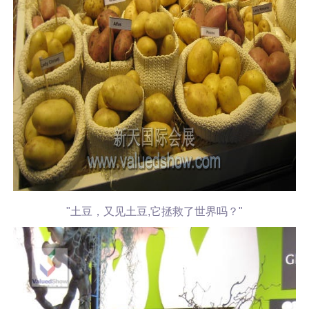
"土豆，又见土豆,它拯救了世界吗？"