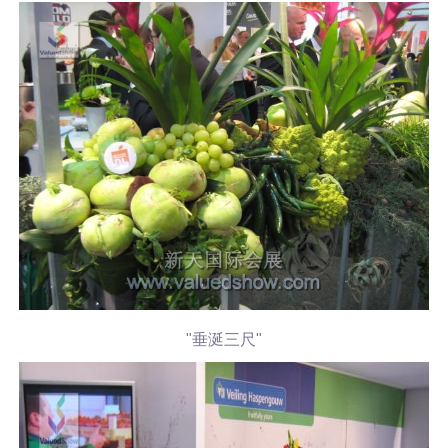
"垂涎三尺"