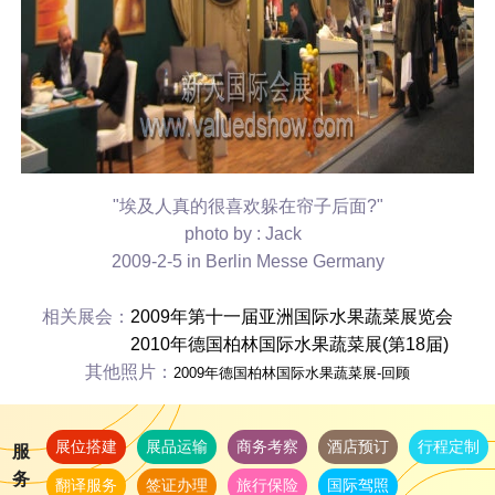
"埃及人真的很喜欢躲在帘子后面?"
photo by : Jack
2009-2-5 in Berlin Messe Germany
相关展会：
2009年第十一届
亚洲国际水果蔬菜展
览会
2010年德国柏林国际水果蔬菜展(第18届)
其他照片：
2009年德国柏林国际水果蔬菜展-回顾
展位搭建
展品运输
商务考察
酒店预订
行程定制
服
务
翻译服务
签证办理
旅行保险
国际驾照