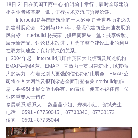
18日-21日在英国工商中心-伯明翰市举行，届时全球建筑
相关业者将齐聚一堂，进行技术交流与贸易洽谈。
Interbuild是英国建筑业的一大盛会,是全世界历史悠久
的建材展览会，始创与1895年，是现代建筑业高速发展的
风向标；Interbuild 将买家与供应商聚集一堂：共享经验、
展示新产品、讨论技术改进，并为了整个建设工业的利益
在双方间建立了良好持久的关系。
自2004年起，Interbuild展即由英国大出版商及展览机构-
EMAP并购经营。EMAP一直致力于英国建筑业，以其强
大的实力，有着比别人更强的信心办好此展会。EMAP公
司将在各大网络及报刊杂志全面刊登有关Interbuild的信
息，并将对此展会做出强有力的宣传，使其不被任何一位
业内重要人士错过。
参展联系:联系人： 魏晶晶小姐、郑枫小姐、贺斌先生
电话：
0591 - 87750045
、87733343、87738172
传真：
0591 - 87735044