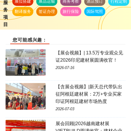
展位搭建
展品运输
商务考察
酒店预订
行程定制
服
务
翻译服务
签证办理
旅行保险
国际驾照
项
目
您可能感兴趣：
【展会视频】| 13.5万专业观众见
证2026印尼建材展圆满收官！
2026-07-16
【含展会视频】|新天总代带队出
征阿根廷建材展：2万+专业买家
印证阿根廷建材市场热度
2026-07-03
展会回顾|2026越南建材展
VIETBUILD圆满收官：建材企业