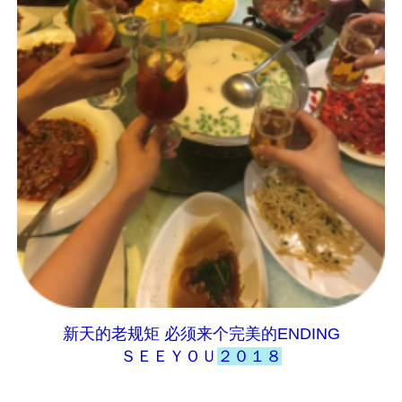
新天的老规矩
必须来个完美的ENDING
ＳＥＥＹＯＵ
２０１８