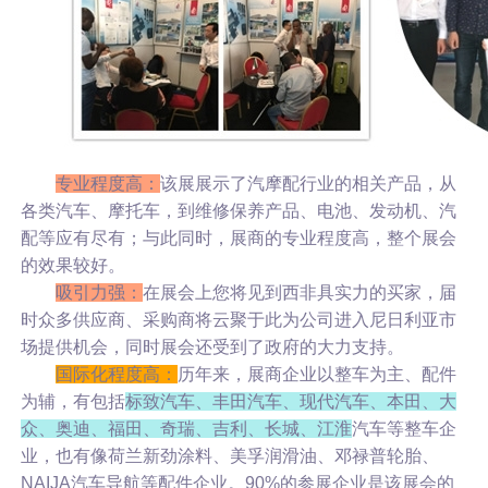
专业程度高：
该展展示了汽摩配行业的相关产品，从
各类汽车、摩托车，到维修保养产品、电池、发动机、汽
配等应有尽有；与此同时，展商的专业程度高，整个展会
的效果较好。
吸引力强：
在展会上您将见到西非具实力的买家，届
时众多供应商、采购商将云聚于此为公司进入尼日利亚市
场提供机会，同时展会还受到了政府的大力支持。
国际化程度高：
历年来，展商企业以整车为主、配件
为辅，有包括
标致汽车、丰田汽车、现代汽车、本田、大
众、奥迪、福田、奇瑞、吉利、长城、江淮
汽车等整车企
业，也有像荷兰新劲涂料、美孚润滑油、邓禄普轮胎、
NAIJA汽车导航等配件企业。90%的参展企业是该展会的