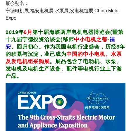
展会别名：
宁德电机展,福安电机展,水泵展,发电机组展,China Motor
Expo
2019年
6月
第十届海峡两岸
电机
电器博览会(暨第
十九届宁德投资洽谈会)移师
中小电机之都
-
福
安
、回归初心。作为我国电机行业盛会，历经8年
的积累与沉淀，业已成为
中国的
中小电机
、
水泵
及
发电机组采购展
。展品包含了
电动机
、
水泵
、
发电机
及电机生产设备、配件等电机行业上下游
产品。