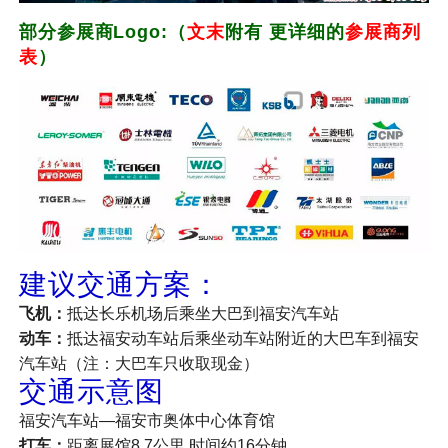
部分参展商Logo:（
文末
附有 更详细的
参展商列
表
）
建议交通方案：
飞机：
抵达长乐机场后乘坐大巴到福安汽车站
动车：
抵达福安动车站后乘坐动车站附近的大巴车到福安
汽车站（注：大巴车只收取现金）
交通示意图
福安汽车站—福安市奥体中心体育馆
打车：
距离展馆8.7公里 时间约16分钟