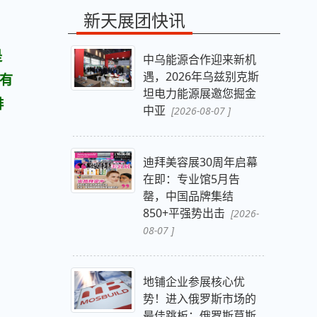
新天展团快讯
是
中乌能源合作迎来新机
遇，2026年乌兹别克斯
有
坦电力能源展邀您掘金
排
中亚
[2026-08-07 ]
迪拜美容展30周年启幕
在即：专业馆5月告
罄，中国品牌集结
850+平强势出击
[2026-
08-07 ]
地铺企业参展核心优
势！进入俄罗斯市场的
最佳跳板：俄罗斯莫斯