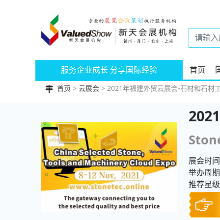
服务企业成长 分享国际经验
首页
首页
>
云展会
> 2021年福建外贸云展会-石材和石材工具机械专场|C
20
Ston
展会时间：
举办周期
推荐星级