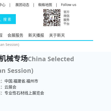
中心
|
展团动态
|
蜘蛛地图
|
Follow us
程
会展服务
新天播报
关于新天
n Session)
具机械专场
China Selected
an Session)
：中国.福建省.福州市
业：
云展会
模：专业性石材线上展览会