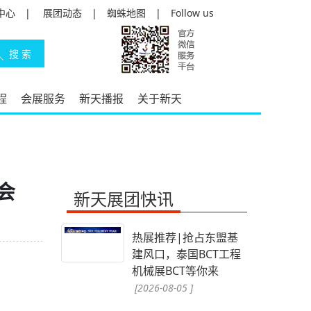
中心
|
展团动态
|
蜘蛛地图
|
Follow us
程
会展服务
新天播报
关于新天
会
新天展团快讯
热展推荐|抢占东盟基
建风口，泰国BCT工程
机械展BCT等你来
[2026-08-05 ]