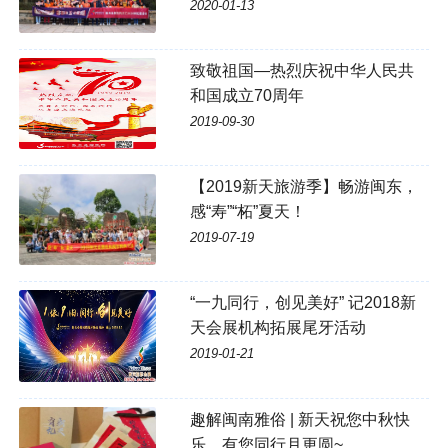
2020-01-13
致敬祖国—热烈庆祝中华人民共
和国成立70周年
2019-09-30
【2019新天旅游季】畅游闽东，
感“寿”“柘”夏天！
2019-07-19
“一九同行，创见美好” 记2018新
天会展机构拓展尾牙活动
2019-01-21
趣解闽南雅俗 | 新天祝您中秋快
乐，有您同行月更圆~