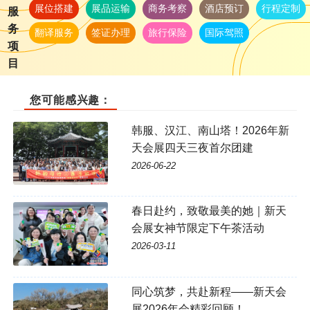
展位搭建
展品运输
商务考察
酒店预订
行程定制
服
务
翻译服务
签证办理
旅行保险
国际驾照
项
目
您可能感兴趣：
韩服、汉江、南山塔！2026年新
天会展四天三夜首尔团建
2026-06-22
春日赴约，致敬最美的她｜新天
会展女神节限定下午茶活动
2026-03-11
同心筑梦，共赴新程——新天会
展2026年会精彩回顾！