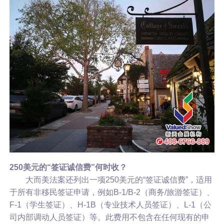
250美元的“签证诚信费”何时收？
大而美法案还列出一项250美元的“签证诚信费”，适用
于所有非移民签证申请，例如B-1/B-2（商务/旅游签证）、
F-1（学生签证）、H-1B（专业技术人员签证）、L-1（公
司内部调动人员签证）等。此费用不包含在任何现有的申