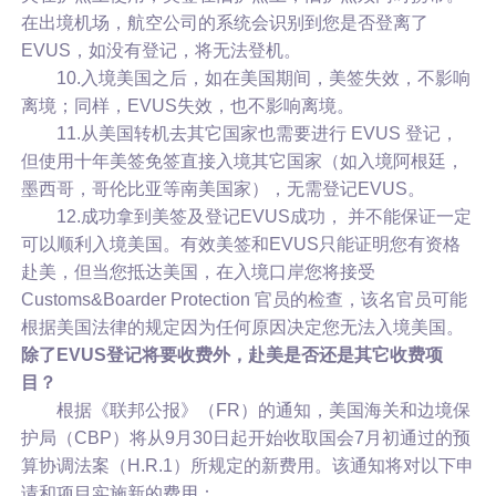
在出境机场，航空公司的系统会识别到您是否登离了
EVUS，如没有登记，将无法登机。
10.入境美国之后，如在美国期间，美签失效，不影响
离境；同样，EVUS失效，也不影响离境。
11.从美国转机去其它国家也需要进行 EVUS 登记，
但使用十年美签免签直接入境其它国家（如入境阿根廷，
墨西哥，哥伦比亚等南美国家），无需登记EVUS。
12.成功拿到美签及登记EVUS成功， 并不能保证一定
可以顺利入境美国。有效美签和EVUS只能证明您有资格
赴美，但当您抵达美国，在入境口岸您将接受
Customs&Boarder Protection 官员的检查，该名官员可能
根据美国法律的规定因为任何原因决定您无法入境美国。
除了EVUS登记将要收费外，赴美是否还是其它收费项
目？
根据《联邦公报》（FR）的通知，美国海关和边境保
护局（CBP）将从9月30日起开始收取国会7月初通过的预
算协调法案（H.R.1）所规定的新费用。该通知将对以下申
请和项目实施新的费用：