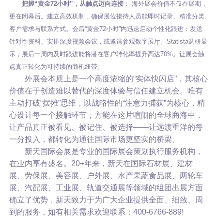
把握“黄金72小时”，从触点迈向连接
： 海外展会价值不仅在展期，
更在闭幕后。建立高效机制，确保展位接待人员能即时记录、精准分类
客户需求与联系方式。会后“黄金72小时”内迅速启动个性化跟进：发送
针对性资料、安排深度视频会议，或邀请参观数字展厅。Statista调研显
示，展后一周内及时跟进能将潜在客户转化率提升高达70%。让展会触
点真正转化为可持续的商机纽带。
外展会本质上是一个高度浓缩的“实体快闪店”，其核心
价值在于创造难以替代的深度体验与信任建立机会。唯有
主动打破“摆摊”思维，以战略性的“注意力捕获”为核心，精
心设计每一个接触环节，方能在这片喧闹的全球商海中，
让产品真正被看见、被记住、被选择——让远渡重洋的每
一分投入，都转化为通往国际市场更坚实的桥梁。
新天国际会展是专业的国际展会策划执行服务机构，
在业内享有盛名。20+年来，新天在国际石材展、建材
展、劳保展、美容展、户外展、水产果蔬食品展、两轮车
展、汽配展、工业展、轨道交通展等领域的组团出展方面
确立了优势，新天致力于为广大企业提供全面、细致、周
到的服务，如有相关需求欢迎联系：400-6766-889!