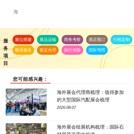
海
展位搭建
展品运输
商务考察
酒店预订
行程定制
服
务
翻译服务
签证办理
旅行保险
国际驾照
项
目
您可能感兴趣：
海外展会代理商梳理：值得参加
的大型国际汽配展会梳理
2026-08-07
海外展会组展机构梳理：国际石