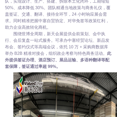
队，实现设计、生产、搭建、拆除本土化闭环，工期缩短
50%、成本降低 30%。团队精通当地政策与商务礼仪，覆
盖签证、交通、翻译、接待全环节，24 小时响应展会需
求。同时精准把握中塞自贸协定、对华免签等政策红利，
助力企业高效转化商机。
围绕世博全周期，新天会展提供会前策划、会中执
行、会后复盘一站式服务。可承办中塞经贸论坛、新品发
布会、签约仪式等高端会议，依托 10 万 + 采购商数据库
举办 B2B 精准对接会，组织政企考察与特色商务活动。
此
外提供签证办理、酒店预订、展品运输、多语种翻译等配
套保障，签证通过率超 99%。