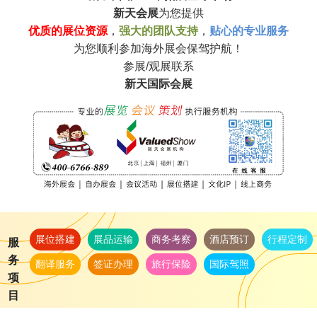
新天会展
为您提供
优质的展位资源
，
强大的团队支持
，
贴心的专业服务
为您顺利参加海外展会保驾护航！
参展/观展联系
新天国际会展
展位搭建
展品运输
商务考察
酒店预订
行程定制
服
务
翻译服务
签证办理
旅行保险
国际驾照
项
目