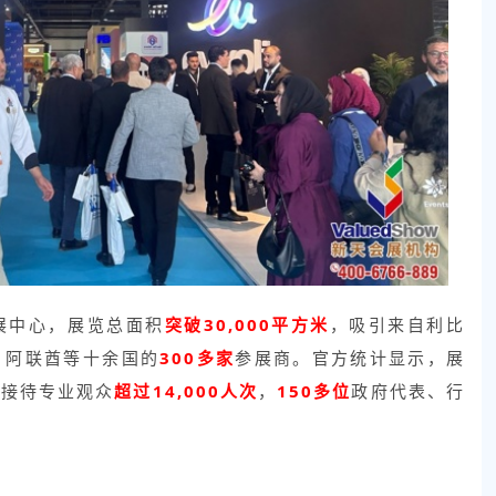
展中心，展览总面积
突破30,000平方米
，吸引来自利比
、阿联酋等十余国的
300多家
参展商。官方统计显示，展
，接待专业观众
超过14,000人次
，
150多位
政府代表、行