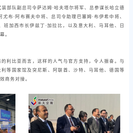
武装部队副总司令萨达姆·哈夫塔尔将军、总参谋长哈立德
阿尤布·阿布赛夫中将、总司令助理巴塞姆·布伊希中将、
、班加西市长伊兹丁·加拉比，以及意大利、马耳他、日
幕。
道的利比亚而言，这样的人气与官方支持，令人振奋。与
大利等国家馆及突尼斯、阿联酋、沙特、马耳他、德国等
效商务对接。