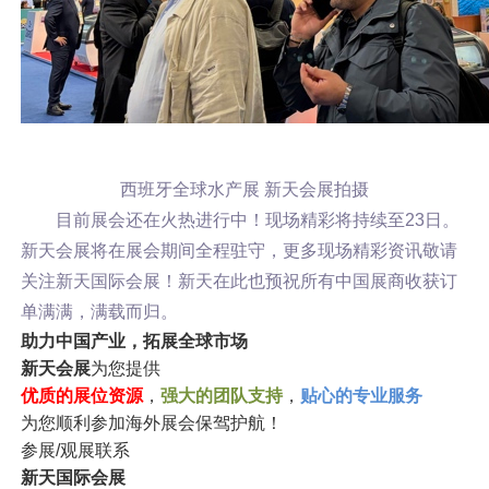
西班牙全球水产展 新天会展拍摄
目前展会还在火热进行中！现场精彩将持续至23日。
新天会展将在展会期间全程驻守，更多现场精彩资讯敬请
关注新天国际会展！新天在此也预祝所有中国展商收获订
单满满，满载而归。
助力中国产业，拓展全球市场
新天会展
为您提供
优质的展位资源
，
强大的团队支持
，
贴心的专业服务
为您顺利参加海外展会保驾护航！
参展/观展联系
新天国际会展