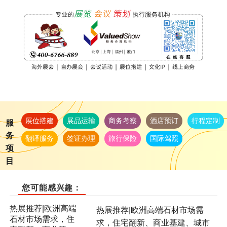
展位搭建
展品运输
商务考察
酒店预订
行程定制
服
务
翻译服务
签证办理
旅行保险
国际驾照
项
目
您可能感兴趣：
热展推荐|欧洲高端石材市场需
求，住宅翻新、商业基建、城市