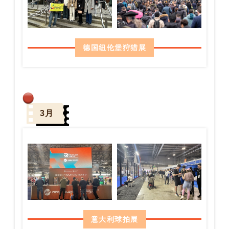
德国纽伦堡狩猎展
3月
意大利球拍展