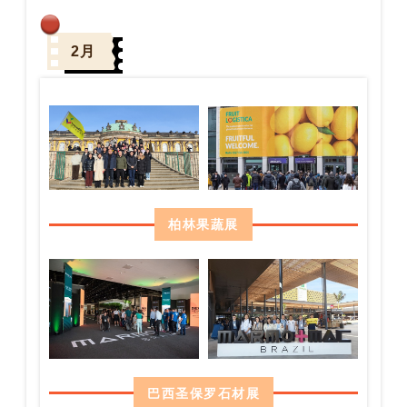
2月
柏林果蔬展
巴西圣保罗石材展