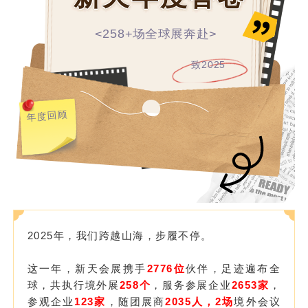
<258+场全球展奔赴>
致2025
年度回顾
2025年，我们跨越山海，步履不停。
这一年，新天会展携手
2776位
伙伴，足迹遍布全
球，共执行境外展
258个
，服务参展企业
2653家
，
参观企业
123家
，随团展商
2035人
，2场
境外会议