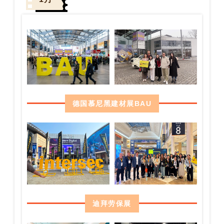
德国慕尼黑建材展BAU
迪拜劳保展