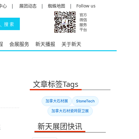
中心
|
展团动态
|
蜘蛛地图
|
Follow us
程
会展服务
新天播报
关于新天
文章标签Tags
！
加拿大石材展
StoneTech
加拿大石材瓷砖厨卫展
新天展团快讯
还