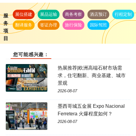
展位搭建
展品运输
商务考察
酒店预订
行程定制
服
务
翻译服务
签证办理
旅行保险
国际驾照
项
目
您可能感兴趣：
热展推荐|欧洲高端石材市场需
求，住宅翻新、商业基建、城市
景观
2026-08-07
墨西哥城五金展 Expo Nacional
Ferretera 火爆程度如何？
2026-08-07