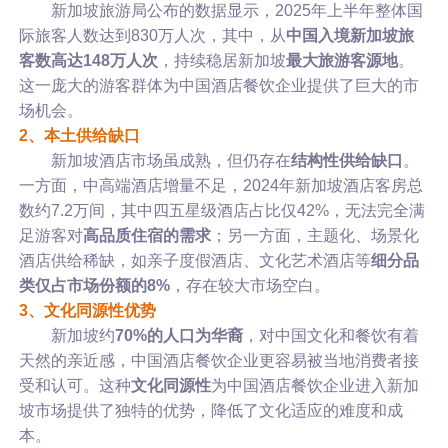
新加坡旅游局公布的数据显示，2025年上半年整体国
际旅客人数达到830万人次，其中，从
中国入境新加坡旅
客数高达148万人次
，持续稳居新加坡
最大旅游客源地
。
这一庞大的游客群体为中国酒店餐饮企业提供了巨大的市
场机会。
2、本土供给缺口
新加坡酒店市场虽成熟，但仍存在
结构性供给缺口
。
一方面，中高端酒店增量不足，2024年新加坡酒店客房总
数约7.2万间，其中四五星级酒店占比仅42%，无法完全满
足游客对
高品质住宿的需求
；另一方面，主题化、场景化
酒店供给稀缺，如亲子度假酒店、文化艺术酒店等
细分品
类仅占市场份额的8%
，存在较大市场空白。
3、文化同源性优势
新加坡约
70%的人口为华裔
，对中国文化和餐饮有着
天然的亲近感，中国酒店餐饮企业更容易被当地消费者接
受和认可。这种
文化同源性
为中国酒店餐饮企业进入新加
坡市场提供了独特的优势，降低了文化适应的难度和成
本。