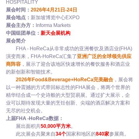
HOSPITALITY
展会时间：
2026年4月21日-24日
展会地点：
新加坡博览中心EXPO
展会主办方：
Informa Markets
中国组团单位：
新天会展机构
展会简介
FHA - HoReCa从非常成功的亚洲餐饮及酒店业(FHA)
演变而来，FHA-HoReCa汇集了
亚洲广泛的全球领先供应
商阵容
，展示了迎合该地区快速增长的餐饮服务和酒店业
的新创新和智能技术。
2026年Food&Beverage+HoReCa完美融合
，展会将
以一种震撼的方式带回标志性的FHA展会，将两个世界的
精华结合成一个史诗般的大型贸易展。通过扩大展示，企
业可以期待发现大量的烹饪创新、尖端的酒店解决方案和
无尽的社交机会。
上届FHA -HoReCa数据：
展出面积共
50,000平方米
。
此次展会共聚来自
34个
国家和地区的
840家
参展商。