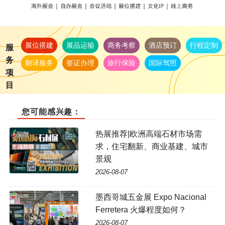
展位搭建
展品运输
商务考察
酒店预订
行程定制
服
务
翻译服务
签证办理
旅行保险
国际驾照
项
目
您可能感兴趣：
热展推荐|欧洲高端石材市场需
求，住宅翻新、商业基建、城市
景观
2026-08-07
墨西哥城五金展 Expo Nacional
Ferretera 火爆程度如何？
2026-08-07