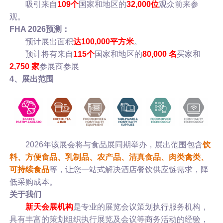
吸引来自
109个
国家和地区的
32,000位
观众前来参
观。
FHA 2026预测：
预计展出面积
达100,000平方米
。
预计将有来自
115个
国家和地区的
80,000 名
买家和
2,750 家
参展商参展
4、展出范围
2026年该展会将与食品展同期举办，展出范围包含
饮
料、方便食品、乳制品、农产品、清真食品、肉类禽类、
可持续食品
等，让您一站式解决酒店餐饮供应链需求，降
低采购成本。
关于我们
新天会展机构
是专业的展览会议策划执行服务机构，
具有丰富的策划组织执行展览及会议等商务活动的经验，