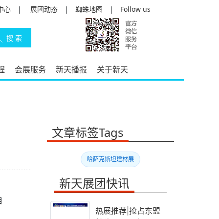
中心
|
展团动态
|
蜘蛛地图
|
Follow us
程
会展服务
新天播报
关于新天
文章标签Tags
！
哈萨克斯坦建材展
新天展团快讯
自
热展推荐|抢占东盟