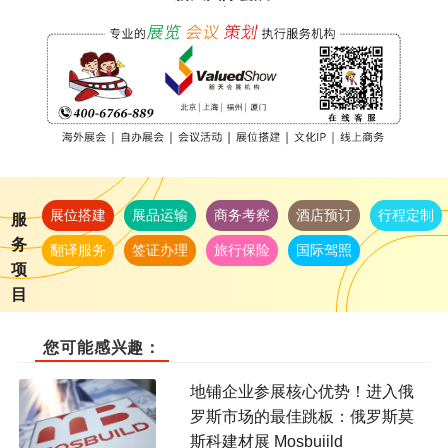
展位搭建
展品运输
商务考察
酒店预订
行程定制
服
务
翻译服务
签证办理
旅行保险
国际驾照
项
目
您可能感兴趣：
地铺企业参展核心优势！进入俄
罗斯市场的最佳跳板：俄罗斯莫
斯科建材展 Mosbuiild