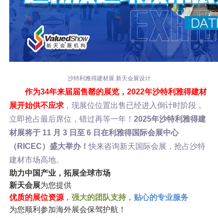
沙特利雅得建材展 新天会展设计
作为34年来届届售罄的展览，2022年沙特利雅得建材
展开始供不应求
，现
展位位置出售
已经进入倒计时阶段，
立即抢占最后席位，错过再等一年！
2025年沙特利雅得建
材展将于 11 月 3 日至 6 日在利雅得国际会展中心
（RICEC）盛大举办！
快来咨询新天国际会展，
抢占沙特
建材市场高地。
助力中国产业，拓展全球市场
新天会展
为您提供
优质的展位资源
，
强大的团队支持
，
贴心的专业服务
为您顺利参加海外展会保驾护航！