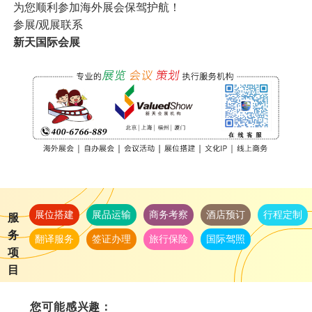
为您顺利参加海外展会保驾护航！
参展/观展联系
新天国际会展
展位搭建
展品运输
商务考察
酒店预订
行程定制
服
务
翻译服务
签证办理
旅行保险
国际驾照
项
目
您可能感兴趣：