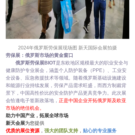
2024年俄罗斯劳保展现场图 新天国际会展拍摄
劳保展：俄罗斯市场的黄金窗口
俄罗斯劳保展BIOT
是东欧地区规模最大的职业安全与
健康防护专业展会，涵盖个人防护装备（PPE）、工业安
全设备、应急救援技术等领域。随着俄罗斯基础设施建设
和能源行业持续发展，劳保产品需求旺盛，而西方制裁背
景下，中国高性价比的安全防护产品更具竞争力。此次展
会恰逢电子签新政落地，
正是中国企业开拓俄罗斯及欧亚
市场的绝佳机会。
助力中国产业，拓展全球市场
新天会展
为您提供
优质的展位资源
，
强大的团队支持
，
贴心的专业服务