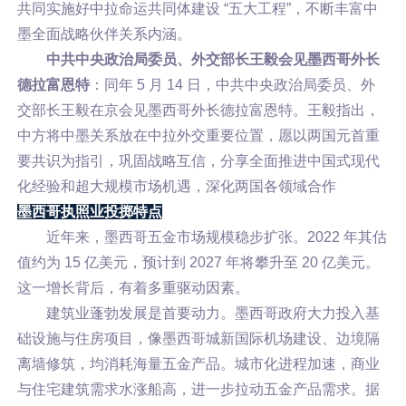
共同实施好中拉命运共同体建设 “五大工程”，不断丰富中
墨全面战略伙伴关系内涵。
中共中央政治局委员、外交部长王毅会见墨西哥外长
德拉富恩特
：同年 5 月 14 日，中共中央政治局委员、外
交部长王毅在京会见墨西哥外长德拉富恩特。王毅指出，
中方将中墨关系放在中拉外交重要位置，愿以两国元首重
要共识为指引，巩固战略互信，分享全面推进中国式现代
化经验和超大规模市场机遇，深化两国各领域合作
墨西哥执照业投掷特点
近年来，墨西哥五金市场规模稳步扩张。2022 年其估
值约为 15 亿美元，预计到 2027 年将攀升至 20 亿美元。
这一增长背后，有着多重驱动因素。
建筑业蓬勃发展是首要动力。墨西哥政府大力投入基
础设施与住房项目，像墨西哥城新国际机场建设、边境隔
离墙修筑，均消耗海量五金产品。城市化进程加速，商业
与住宅建筑需求水涨船高，进一步拉动五金产品需求。据