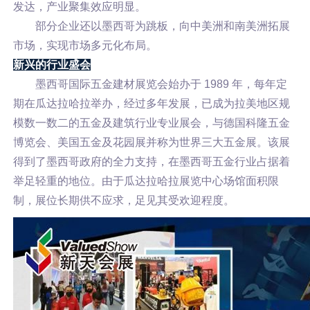
发达，产业聚集效应明显。
部分企业还以墨西哥为跳板，向中美洲和南美洲拓展
市场，实现市场多元化布局。
新兴的行业盛会
墨西哥国际五金建材展览会始办于 1989 年，每年定
期在瓜达拉哈拉举办，经过多年发展，已成为拉美地区规
模数一数二的五金及建筑行业专业展会，与德国科隆五金
博览会、美国五金及花园展并称为世界三大五金展。该展
得到了墨西哥政府的全力支持，在墨西哥五金行业占据着
举足轻重的地位。由于瓜达拉哈拉展览中心场馆面积限
制，展位长期供不应求，足见其受欢迎程度。