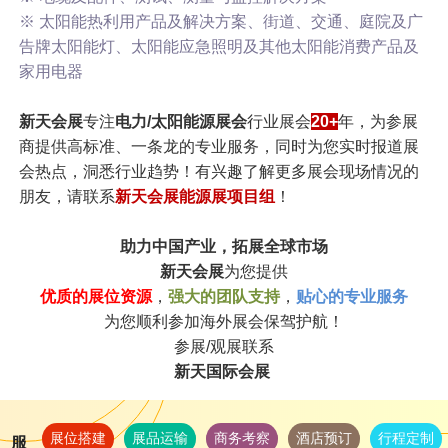
※ 太阳能热利用产品及解决方案、街道、交通、庭院及广
告牌太阳能灯、太阳能应急照明及其他太阳能消费产品及
家用电器
新天会展
专注
电力/太阳
能源展会
行业展会
20+
年，为参展
商提供高标准、一条龙的专业服务，同时为您实时报道展
会热点，洞悉行业趋势！有兴趣了解更多展会现场情况的
朋友，请联系
新天会展能源展项目组
！
助力中国产业，拓展全球市场
新天会展
为您提供
优质的展位资源
，
强大的团队支持
，
贴心的专业服务
为您顺利参加海外展会保驾护航！
参展/观展联系
新天国际会展
展位搭建
展品运输
商务考察
酒店预订
行程定制
服