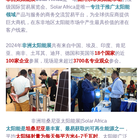
级国际贸易展览会。Solar Africa是唯一
专注于推广太阳能
领域
产品与服务的商务交流贸易平台，为全球供应商提供
巨大商机，在东非地区太阳能市场中产生最具价值的潜在
客户线索。
2024年
非洲太阳能展
共有来自中国、埃及、印度、肯尼
亚、南非、土耳其、迪拜、德国和英国等
18个国家
的近
100家企业
参展，现场迎来超过
3700名专业观众
参会。
非洲坦桑尼亚太阳能展|Solar Africa
太阳能是
坦桑尼亚
最丰富、最易获取的可再生能源之一
，
平均
太阳辐射量为每天每平方米4–7千瓦时
。太阳能广泛