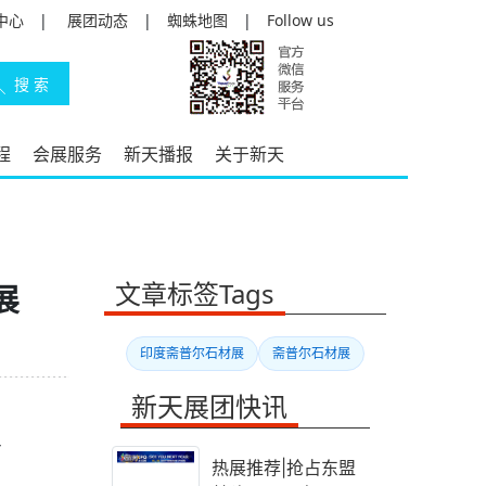
中心
|
展团动态
|
蜘蛛地图
|
Follow us
程
会展服务
新天播报
关于新天
文章标签Tags
展
印度斋普尔石材展
斋普尔石材展
新天展团快讯
平
热展推荐|抢占东盟