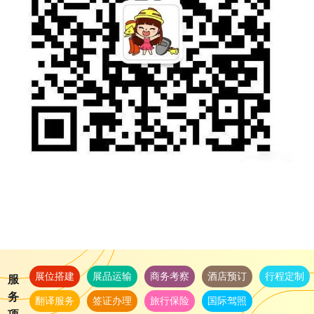
展位搭建
展品运输
商务考察
酒店预订
行程定制
服
务
翻译服务
签证办理
旅行保险
国际驾照