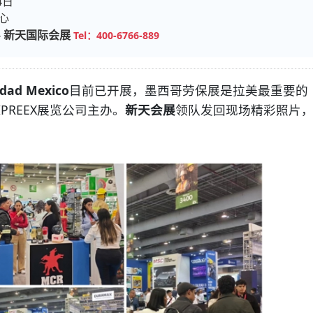
4日
心
—
新天国际会展
Tel：400-6766-889
ad Mexico
目前已开展，墨西哥劳保展是拉美最重要的
PREEX展览公司主办。
新天会展
领队发回现场精彩照片