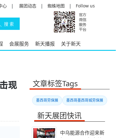
中心
|
展团动态
|
蜘蛛地图
|
Follow us
程
会展服务
新天播报
关于新天
文章标签Tags
直击现
墨西哥劳保展
墨西哥墨西哥城劳保展
新天展团快讯
中乌能源合作迎来新